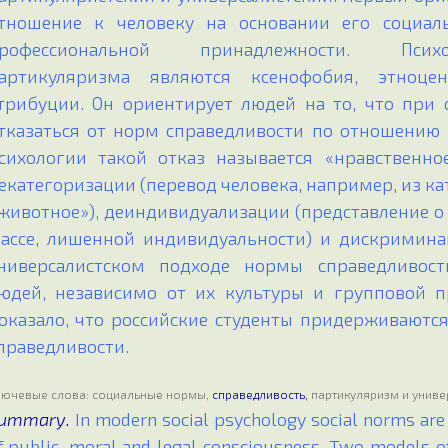
тношение к человеку на основании его социаль
рофессиональной принадлежности. Псих
артикуляризма являются ксенофобия, этноце
трибуции. Он ориентирует людей на то, что при
тказаться от норм справедливости по отношению
сихологии такой отказ называется «нравственн
екатегоризации (перевод человека, например, из ка
животное»), деиндивидуализации (представление о
ассе, лишенной индивидуальности) и дискримина
ниверсалистском подходе нормы справедливост
юдей, независимо от их культуры и групповой п
оказало, что российские студенты придерживаются
праведливости.
лючевые слова
: социальные нормы,
справедливость,
партикуляризм и униве
ummary.
In modern social psychology social norms are
f public, moral and legal consciousness. Two models o