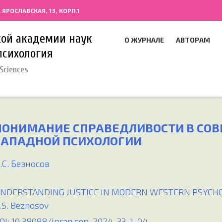
. ЯРОСЛАВСКАЯ, 13, КОРП.1
кой академии наук
О ЖУРНАЛЕ
АВТОРАМ
психология
Sciences
ПОНИМАНИЕ СПРАВЕДЛИВОСТИ В СО
ЗАПАДНОЙ ПСИХОЛОГИИ
.С. Безносов
NDERSTANDING JUSTICE IN MODERN WESTERN PSYCH
.S. Beznosov
OI: 10.38098/ipran.sep_2024_33_1_04