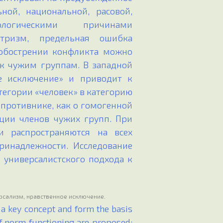
ной, национальной, расовой,
ологическими причинами
нтризм, предельная ошибка
 обострении конфликта можно
 к чужим группам. В западной
ое исключение» и приводит к
тегории «человек» в категорию
 противнике, как о гомогенной
ции членов чужих групп. При
и распространяются на всех
ринадлежности. Исследование
 универсалистского подхода к
рсализм, нравственное исключение.
 a key concept and form the basis
f norm functioning are proposed: