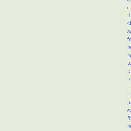
c
t
s
a
f
n
r
t
p
h
p
p
j
e
"
h