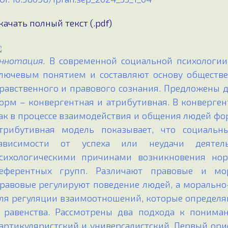
качать полный текст (.pdf)
ннотация.
В современной социальной психологи
лючевым понятием и составляют основу обществе
равственного и правового сознания. Предложены
орм – конвергентная и атрибутивная. В конверген
ак в процессе взаимодействия и общения людей ф
трибутивная модель показывает, что социаль
ависимости от успеха или неудачи деятель
сихологическими причинами возникновения но
еферентных групп. Различают правовые и мор
равовые регулируют поведение людей, а моральн
ля регуляции взаимоотношений, которые определ
 равенства. Рассмотрены два подхода к понима
артикуляристский и универсалистский. Первый ор