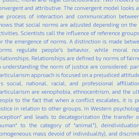
onvergent and attributive. The convergent model looks 
he process of interaction and communication between
hows that social norms are adjusted depending on the s
ctivities. Scientists call the influence of reference gro
or the emergence of norms. A distinction is made betw
orms regulate people's behavior, while moral no
elationships. Relationships are defined by norms of fair
o understanding the norm of justice are considered: pa
articularism approach is focused on a prejudiced attitud
is social, national, racial, and professional affiliat
articularism are xenophobia, ethnocentrism, and the ulti
eople to the fact that when a conflict escalates, it is
ustice in relation to other groups. In Western psycholog
xception" and leads to decategorization (the transfer 
human" to the category of "animal"), deindividuati
omogeneous mass devoid of individuality), and discrim