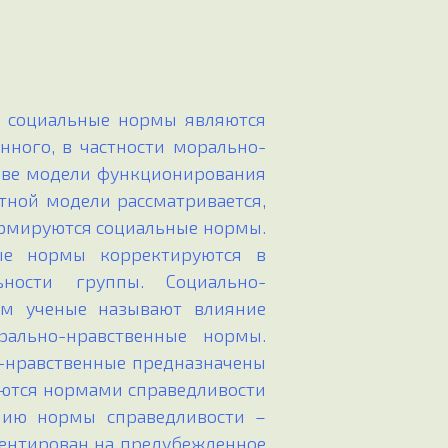
и социальные нормы являются
нного, в частности морально-
 две модели функционирования
тной модели рассматривается,
ормируются социальные нормы.
ные нормы корректируются в
ности группы. Социально-
рм ученые называют влияние
ально-нравственные нормы.
о-нравственные предназначены
яются нормами справедливости
нию нормы справедливости –
иентирован на предубежденное