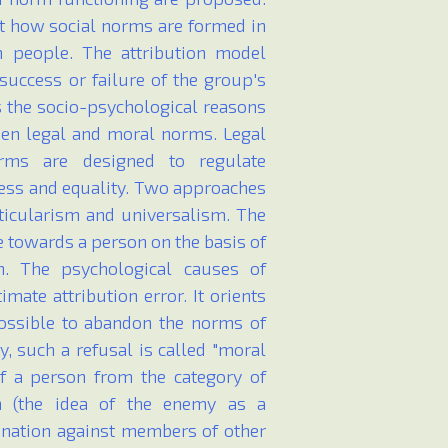
at how social norms are formed in
 people. The attribution model
uccess or failure of the group's
ups the socio-psychological reasons
een legal and moral norms. Legal
rms are designed to regulate
ness and equality. Two approaches
rticularism and universalism. The
e towards a person on the basis of
ion. The psychological causes of
mate attribution error. It orients
 possible to abandon the norms of
y, such a refusal is called "moral
of a person from the category of
on (the idea of the enemy as a
ination against members of other